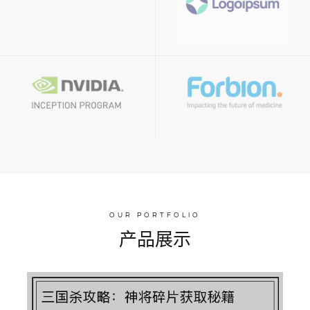
OUR PORTFOLIO
产品展示