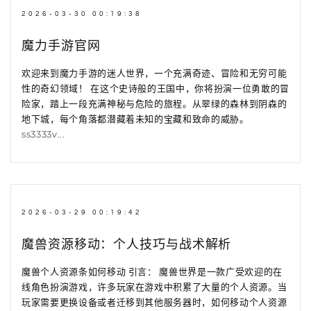
2026-03-30 00:19:38
魔力手游官网
欢迎来到魔力手游的迷人世界，一个充满奇迹、冒险和无穷可能
性的奇幻领域！ 在这个史诗般的王国中，你将扮演一位勇敢的冒
险家，踏上一段充满神秘与危险的旅程。从翠绿的森林到阴森的
地下城，每个角落都潜藏着未知的宝藏和致命的威胁。
ss3333v...
2026-03-29 00:19:42
魔兽资源移动：个人技巧与战术解析
魔兽个人资源条如何移动 引言： 魔兽世界是一款广受欢迎的在
线角色扮演游戏，许多玩家在游戏中积累了大量的个人资源。当
玩家需要更换设备或者迁移到其他服务器时，如何移动个人资源