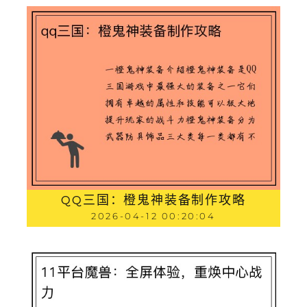
QQ三国：橙鬼神装备制作攻略
2026-04-12 00:20:04