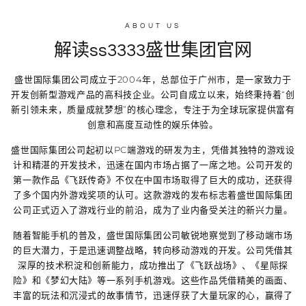
ABOUT US
解读ss3333盛世集团官网
盛世国际集团
公司成立于2004年，总部位于广州市，是一家致力于
开发创新型游戏产品的高科技企业。公司自成立以来，始终秉持着“创
新引领未来，质量成就梦想”的核心理念，专注于为全球玩家提供富有
创意和高度互动性的娱乐体验。
盛世国际集团
公司起初以PC端游戏的研发为主，凭借其独特的游戏设
计和精湛的开发技术，迅速在国内市场占据了一席之地。公司开发的
第一款作品《飞跃传奇》不仅在中国市场取得了巨大的成功，还获得
了多个国内外游戏奖项的认可。这款游戏的发布标志着
盛世国际集团
公司正式迈入了游戏行业的前沿，成为了业内备受关注的新兴力量。
随着智能手机的普及，
盛世国际集团
公司敏锐地察觉到了移动端市场
的巨大潜力，于是迅速调整战略，转向移动游戏的开发。公司凭借其
深厚的技术积淀和创新能力，成功推出了《飞跃战场》、《星际探
险》和《梦幻大陆》等一系列手机游戏。这些作品凭借精美的画面、
丰富的玩法和沉浸式的故事情节，迅速俘获了大量玩家的心，赢得了