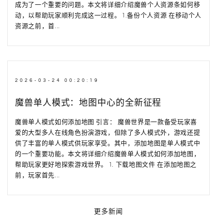
成为了一个重要的问题。本文将详细介绍魔兽个人资源条如何移
动，以帮助玩家顺利完成这一过程。 1.备份个人资源 在移动个人
资源之前，首...
2026-03-24 00:20:19
魔兽单人模式：地图中心的全新征程
魔兽单人模式如何添加地图 引言： 魔兽世界是一款备受玩家喜
爱的大型多人在线角色扮演游戏，但除了多人模式外，游戏还提
供了丰富的单人模式供玩家享受。其中，添加地图是单人模式中
的一个重要功能。本文将详细介绍魔兽单人模式如何添加地图，
帮助玩家更好地探索游戏世界。 1. 下载地图文件 在添加地图之
前，玩家首先...
更多新闻